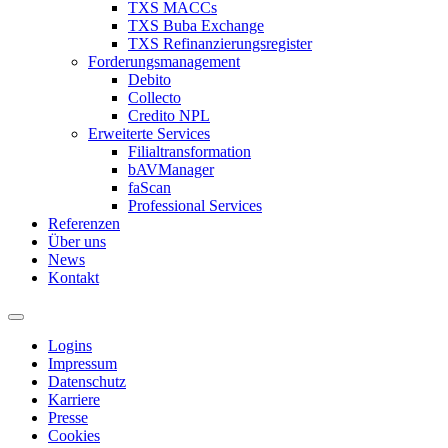
TXS MACCs
TXS Buba Exchange
TXS Refinanzierungsregister
Forderungsmanagement
Debito
Collecto
Credito NPL
Erweiterte Services
Filialtransformation
bAVManager
faScan
Professional Services
Referenzen
Über uns
News
Kontakt
Logins
Impressum
Datenschutz
Karriere
Presse
Cookies