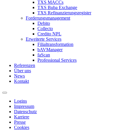
TXS MACCs
TXS Buba Exchange
TXS Refinanzierungsregister
Forderungsmanagement
Debito
Collecto
Credito NPL
Erweiterte Services
Filialtransformation
bAVManager
faScan
Professional Services
Referenzen
Über uns
News
Kontakt
Logins
Impressum
Datenschutz
Karriere
Presse
Cookies